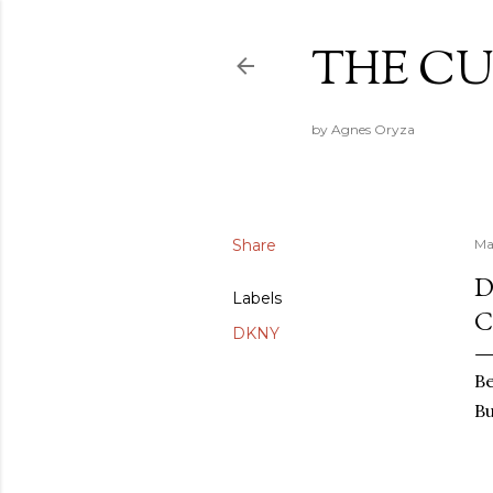
THE CU
by Agnes Oryza
Share
Ma
D
Labels
C
DKNY
Be
Bu