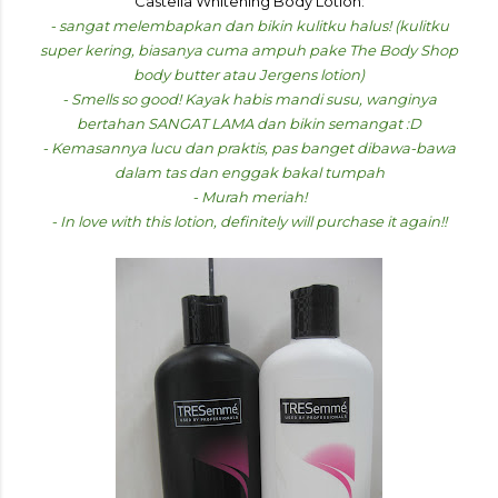
Castella Whitening Body Lotion:
- sangat melembapkan dan bikin kulitku halus! (kulitku
super kering, biasanya cuma ampuh pake The Body Shop
body butter atau Jergens lotion)
- Smells so good! Kayak habis mandi susu, wanginya
bertahan SANGAT LAMA dan bikin semangat :D
- Kemasannya lucu dan praktis, pas banget dibawa-bawa
dalam tas dan enggak bakal tumpah
- Murah meriah!
- In love with this lotion, definitely will purchase it again!!