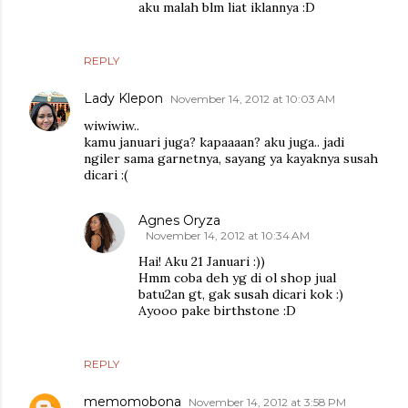
aku malah blm liat iklannya :D
REPLY
Lady Klepon
November 14, 2012 at 10:03 AM
wiwiwiw..
kamu januari juga? kapaaaan? aku juga.. jadi
ngiler sama garnetnya, sayang ya kayaknya susah
dicari :(
Agnes Oryza
November 14, 2012 at 10:34 AM
Hai! Aku 21 Januari :))
Hmm coba deh yg di ol shop jual
batu2an gt, gak susah dicari kok :)
Ayooo pake birthstone :D
REPLY
memomobona
November 14, 2012 at 3:58 PM