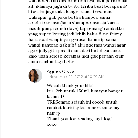
wah boleh tuh dicoba lotion nya.. aku pernah liat
sih iklannya juga di tv. itu 12ribu buat berapa ml?
btw aku juga suka banget sama tresemme..
walaupun gak pake both shampoo sama
conditionernya (baru shampoo nya aja karna
masih punya condi dove) tapi emang rambutku
yang super kering jadi lebih halus & no frizzy
hair.. soal wanginya ngerasa dia mirip sama
wangi pantene gak sih? aku ngerasa wangi agar-
agar jelly gitu pas di cium dari botolnya cuma
kalo udah selese keramas aku gak pernah cium-
cium rambut lagi hehe
Agnes Oryza
November 14, 2012 at 10:29 AM
Woaah thank you dilla!
Itu 12rb untuk 150ml, lumayan banget
kaann :D
TRESemme sejauh ini cocok untuk
rambut keritingku, bener2 tame my
hair :p
Thank you for reading my blog!
xoxo