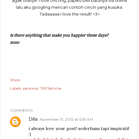
agak oranye. I love this ring, papiku beli batunya via online
lalu aku googling mencari contoh cincin yang kusuka.
Tadaaaaa I love the result! <3>
Is there anything that make you happier these days?
xoxo
Share
Labels:
personal
TRESemme
COMMENTS
Dilla
November 13, 2012 at 6:59 AM
i always love your post! sederhana tapi inspiratif
:)