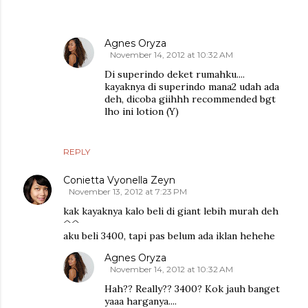
Agnes Oryza
November 14, 2012 at 10:32 AM
Di superindo deket rumahku....
kayaknya di superindo mana2 udah ada
deh, dicoba giihhh recommended bgt
lho ini lotion (Y)
REPLY
Conietta Vyonella Zeyn
November 13, 2012 at 7:23 PM
kak kayaknya kalo beli di giant lebih murah deh
^^
aku beli 3400, tapi pas belum ada iklan hehehe
Agnes Oryza
November 14, 2012 at 10:32 AM
Hah?? Really?? 3400? Kok jauh banget
yaaa harganya....