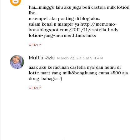
hai....minggu lalu aku juga beli castela milk lotion
lho..
n sempet aku posting di blog aku..
salam kenal n mampir ya http://memomo-
bona.blogspot.com/2012/11/castella-body-
lotion-yang-murmer.html#links
REPLY
Muttia Rizki
March 28, 2013 at 9:11 PM
aaak aku keracunan castella nya! dan nemu di
lotte mart yang milk&bengkuang cuma 4500 aja
dong, bahagia :')
REPLY