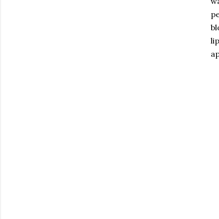
wa
pe
bl
li
ap