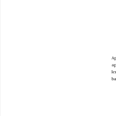
Ap
ap
le
ba