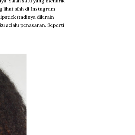
nya. Salah satu yang menarik
g lihat sihh di Instagram
lipstick
(tadinya dikirain
aku selalu penasaran. Seperti