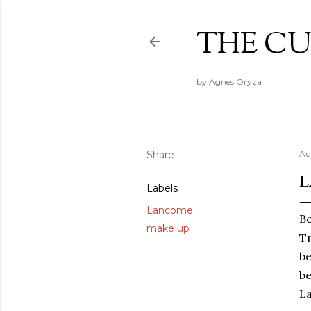
THE CU
by Agnes Oryza
Share
Au
L
Labels
Lancome
Be
make up
Tr
b
be
La