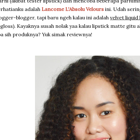
rni (akibat tester lipstick) dan mencoba beberapa parfum
rhatianku adalah
Lancome L'Absolu Velours
ini. Udah serin
ogger-blogger, tapi baru ngeh kalau ini adalah
velvet liquid 
pgloss). Kayaknya susah nolak yaa kalau lipstick matte gitu 
a sih produknya? Yuk simak reviewnya!