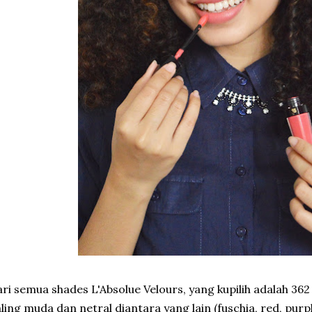
ri semua shades L'Absolue Velours, yang kupilih adalah 36
ling muda dan netral diantara yang lain (fuschia, red, purpl