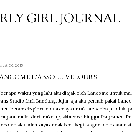
Skip to main content
RLY GIRL JOURNAL
gust 06, 2015
ANCOME L'ABSOLU VELOURS
berapa waktu yang lalu aku diajak oleh Lancome untuk mai
ans Studio Mall Bandung. Jujur aja aku pernah pakai Lanc
ener-bener eksplore counternya untuk mencoba produk-p
ragam, mulai dari make up, skincare, hingga fragrance. Pa
ncome aku udah kayak anak kecil kegirangan, colek sana s