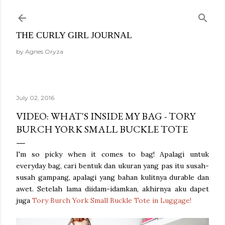
Skip to main content
THE CURLY GIRL JOURNAL
by Agnes Oryza
July 02, 2016
VIDEO: WHAT'S INSIDE MY BAG - TORY
BURCH YORK SMALL BUCKLE TOTE
I'm so picky when it comes to bag! Apalagi untuk
everyday bag, cari bentuk dan ukuran yang pas itu susah-
susah gampang, apalagi yang bahan kulitnya durable dan
awet. Setelah lama diidam-idamkan, akhirnya aku dapet
juga
Tory Burch York Small Buckle Tote in Luggage!