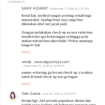
COMMENTS
SARIF HIDAYAT
December 7, 2018 at 2:27 PM
Betul kak, medical sangat penting sekali bagi
masyarakat. Apalagi buat saya yang bisa
dikatakan atlet lari jarak jauh.
Dengan melakukan check up secara rutin bisa
mendeteksi apa kekurangan sehingga pola
makan nutrisi bisa diperbaiki. Wokay mantapp
bangett kak
REPLY
winda - www.dajourneys.com
December 10, 2018 at 12:51 PM
sampe sekarang ga berani check up :( soalnya
takut kl hasil check up nya ga bagus
REPLY
Dian Juarsa
June 13, 2019 at 12:32 PM
Setuju bgt. Aku pernah papsmear disana dan
taulah yaaaa kadang ada beberapa perawat yang