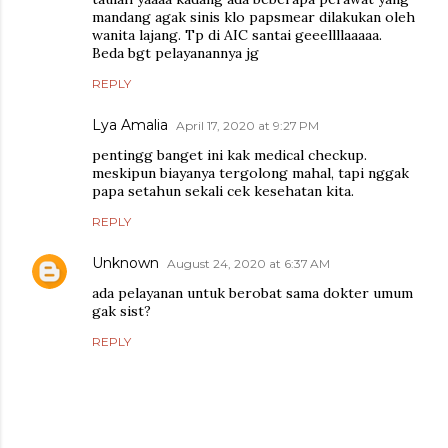
mandang agak sinis klo papsmear dilakukan oleh
wanita lajang. Tp di AIC santai geeellllaaaaa.
Beda bgt pelayanannya jg
REPLY
Lya Amalia
April 17, 2020 at 9:27 PM
pentingg banget ini kak medical checkup.
meskipun biayanya tergolong mahal, tapi nggak
papa setahun sekali cek kesehatan kita.
REPLY
Unknown
August 24, 2020 at 6:37 AM
ada pelayanan untuk berobat sama dokter umum
gak sist?
REPLY