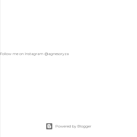
m
e
n
t
Follow me on Instagram @agnesoryza
Powered by Blogger