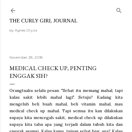
Skip to main content
THE CURLY GIRL JOURNAL
by Agnes Oryza
November 28, 2018
MEDICAL CHECK UP, PENTING
ENGGAK SIH?
Orangtuaku selalu pesan: "Sehat itu memang mahal, tapi
kalau sakit lebih mahal lagi". Setuju? Kadang kita
mengeluh beli buah mahal, beli vitamin mahal, mau
medical check up mahal. Tapi semua itu kan dilakukan
supaya kita mencegah sakit, medical check up dilakukan
supaya kita tahu apa yang terjadi dalam tubuh kita dan
enggak asumsi. Kalau kamu, tujuan sehat biar apa? Kalau