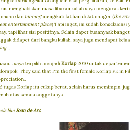
ringkali sirik ngeliat orang lain bisa pergi liburan, ke Bali,
rus menghabiskan masa liburan kuliah saya menguras keri
anasan dan
tanning
mengikuti latihan di Jatinangor (
the sma
eat entertainment place
) Tapi inget, ini sudah konsekuensi 
ay, tapi lihat sisi positifnya. Selain dapet buaanyaak ban
ggak didapet dari bangku kuliah, saya juga mendapat kelua
ing...
aan... saya terpilih menjadi
Korlap
2010 untuk departemen
lompok. They said that I'm the first female Korlap PK in F
preciation..
i
, tugas Korlap itu cukup berat, selain harus memimpin, j
nuh atas semua anggotanya.
els like
Joan de Arc