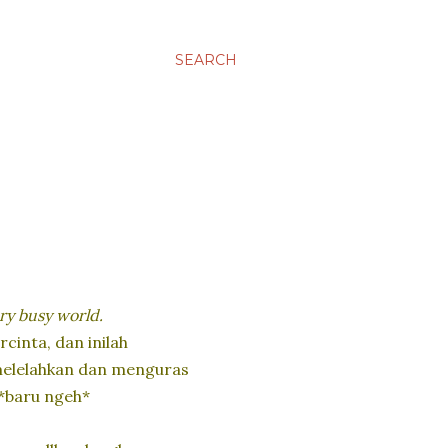
SEARCH
ery busy world.
rcinta, dan inilah
 melelahkan dan menguras
 *baru ngeh*