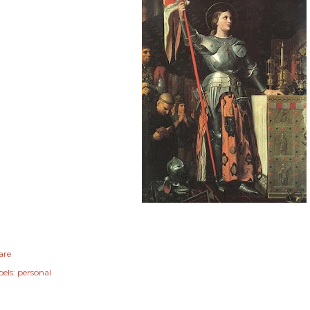
are
els:
personal