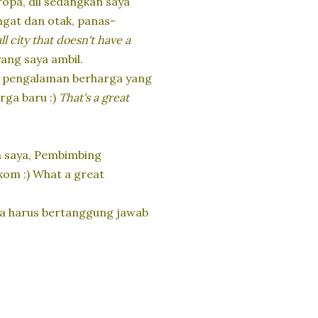
 Eropa, dll sedangkan saya
ngat dan otak, panas-
ll city that doesn't have a
yang saya ambil.
get pengalaman berharga yang
rga baru :)
That's a great
 saya, Pembimbing
ikom :) What a great
uga harus bertanggung jawab