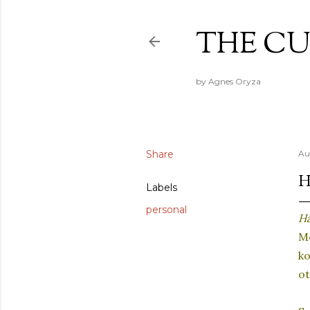
THE CU
by Agnes Oryza
Share
Au
H
Labels
personal
Ha
Me
ko
ot