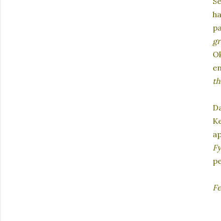
Se
ha
p
gr
Ok
en
th
Da
Ke
ap
Fy
pe
Fe