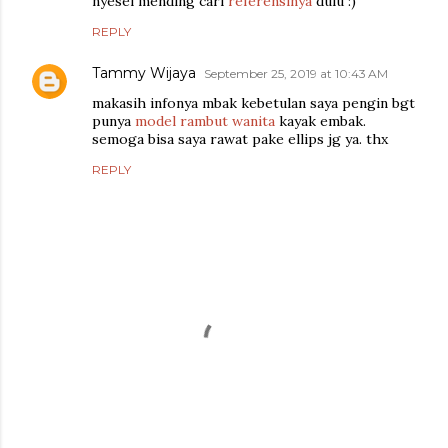
nyesel mending cari
referensinya
dulu :)
REPLY
Tammy Wijaya
September 25, 2019 at 10:43 AM
makasih infonya mbak kebetulan saya pengin bgt
punya
model rambut wanita
kayak embak.
semoga bisa saya rawat pake ellips jg ya. thx
REPLY