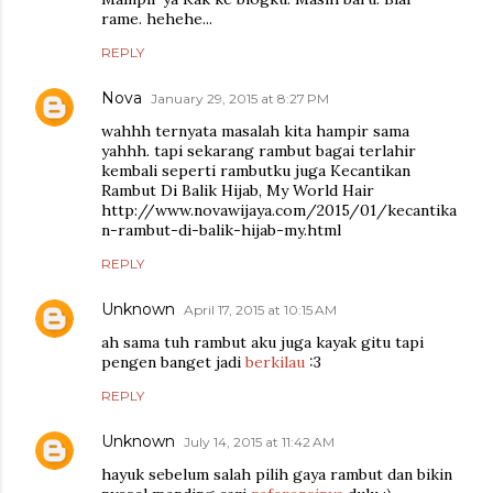
rame. hehehe...
REPLY
Nova
January 29, 2015 at 8:27 PM
wahhh ternyata masalah kita hampir sama
yahhh. tapi sekarang rambut bagai terlahir
kembali seperti rambutku juga Kecantikan
Rambut Di Balik Hijab, My World Hair
http://www.novawijaya.com/2015/01/kecantika
n-rambut-di-balik-hijab-my.html
REPLY
Unknown
April 17, 2015 at 10:15 AM
ah sama tuh rambut aku juga kayak gitu tapi
pengen banget jadi
berkilau
:3
REPLY
Unknown
July 14, 2015 at 11:42 AM
hayuk sebelum salah pilih gaya rambut dan bikin