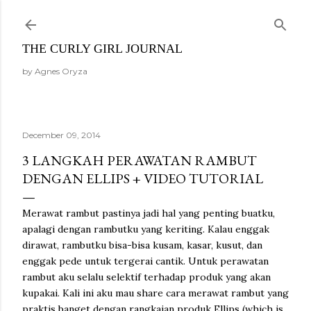
Skip to main content
THE CURLY GIRL JOURNAL
by Agnes Oryza
December 09, 2014
3 LANGKAH PERAWATAN RAMBUT
DENGAN ELLIPS + VIDEO TUTORIAL
Merawat rambut pastinya jadi hal yang penting buatku,
apalagi dengan rambutku yang keriting. Kalau enggak
dirawat, rambutku bisa-bisa kusam, kasar, kusut, dan
enggak pede untuk tergerai cantik. Untuk perawatan
rambut aku selalu selektif terhadap produk yang akan
kupakai. Kali ini aku mau share cara merawat rambut yang
praktis banget dengan rangkaian produk Ellips (which is