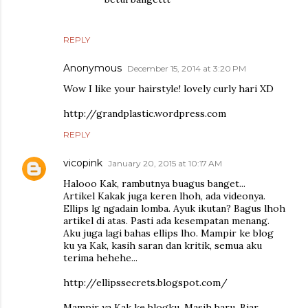
REPLY
Anonymous
December 15, 2014 at 3:20 PM
Wow I like your hairstyle! lovely curly hari XD
http://grandplastic.wordpress.com
REPLY
vicopink
January 20, 2015 at 10:17 AM
Halooo Kak, rambutnya buagus banget...
Artikel Kakak juga keren lhoh, ada videonya.
Ellips lg ngadain lomba. Ayuk ikutan? Bagus lhoh
artikel di atas. Pasti ada kesempatan menang.
Aku juga lagi bahas ellips lho. Mampir ke blog
ku ya Kak, kasih saran dan kritik, semua aku
terima hehehe...
http://ellipssecrets.blogspot.com/
Mampir ya Kak ke blogku. Masih baru. Biar