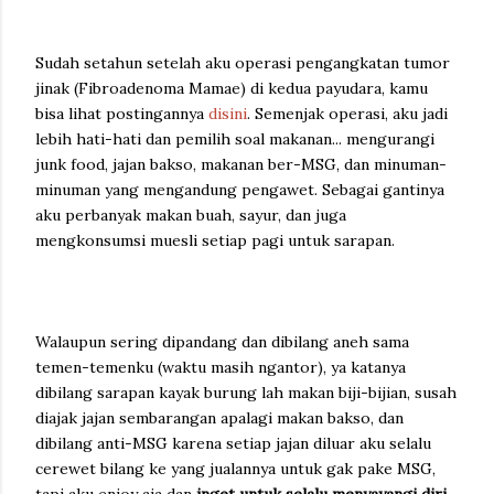
Sudah setahun setelah aku operasi pengangkatan tumor
jinak (Fibroadenoma Mamae) di kedua payudara, kamu
bisa lihat postingannya
disini
. Semenjak operasi, aku jadi
lebih hati-hati dan pemilih soal makanan... mengurangi
junk food, jajan bakso, makanan ber-MSG, dan minuman-
minuman yang mengandung pengawet. Sebagai gantinya
aku perbanyak makan buah, sayur, dan juga
mengkonsumsi muesli setiap pagi untuk sarapan.
Walaupun sering dipandang dan dibilang aneh sama
temen-temenku (waktu masih ngantor), ya katanya
dibilang sarapan kayak burung lah makan biji-bijian, susah
diajak jajan sembarangan apalagi makan bakso, dan
dibilang anti-MSG karena setiap jajan diluar aku selalu
cerewet bilang ke yang jualannya untuk gak pake MSG,
tapi aku enjoy aja dan
inget untuk selalu menyayangi diri