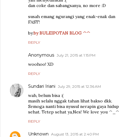
dan coke dan sabangsanya, no more :D
susah emang ngurangi yang enak-enak dan
FAST!
by:
by BULEIPOTAN BLOG ^^
REPLY
Anonymous
July 21, 2015 at 1:15 PM
woohoo! XD
REPLY
Sundari Iriani
July 29, 2015 at 12:36 AM
wah, belum bisa :(
masih selalu nggak tahan lihat bakso dkk.
Semoga nanti bisa nyusul nerapin gaya hidup
sehat. Tetep sehat ya,Nes! We love you ^_^
REPLY
Unknown
August 13, 2015 at 2:40 PM