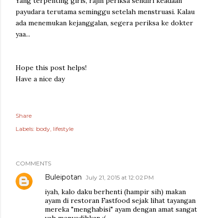
Yang terpenting girls, rajin periksa sendiri keadaan
payudara terutama seminggu setelah menstruasi. Kalau
ada menemukan kejanggalan, segera periksa ke dokter
yaa...
Hope this post helps!
Have a nice day
Share
Labels:
body
lifestyle
COMMENTS
Buleipotan
July 21, 2015 at 12:02 PM
iyah, kalo daku berhenti (hampir sih) makan
ayam di restoran Fastfood sejak lihat tayangan
mereka "menghabisi" ayam dengan amat sangat
yah menyedihkan :(