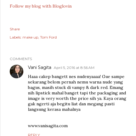
Follow my blog with Bloglovin
Share
Labels:
make up
Tom Ford
COMMENTS
Vani Sagita
April 5, 2016 at 8:56 AM
Haaa cakep bangett nes nudenyaaaa! Gue sampe
sekarang belom pernah nemu warna nude yang
bagus, masih stuck di vampy & dark red. Emang
nih lipstick mahal banget tapi the packaging and
image is very worth the price sih ya. Kaya orang
gak ngerti aja begitu liat dan megang pasti
langsung kerasa mahalnya
www.vanisagita.com
REPLY