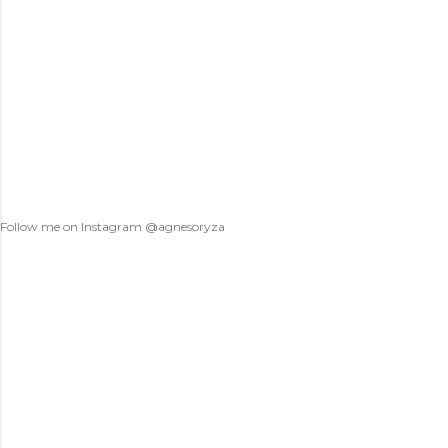
o
m
m
e
n
t
Follow me on Instagram @agnesoryza