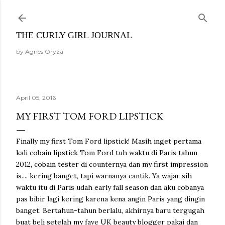
Skip to main content
THE CURLY GIRL JOURNAL
by Agnes Oryza
April 05, 2016
MY FIRST TOM FORD LIPSTICK
Finally my first Tom Ford lipstick! Masih inget pertama
kali cobain lipstick Tom Ford tuh waktu di Paris tahun
2012, cobain tester di counternya dan my first impression
is.... kering banget, tapi warnanya cantik. Ya wajar sih
waktu itu di Paris udah early fall season dan aku cobanya
pas bibir lagi kering karena kena angin Paris yang dingin
banget. Bertahun-tahun berlalu, akhirnya baru tergugah
buat beli setelah my fave UK beauty blogger pakai dan