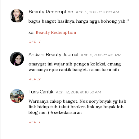
Beauty Redemption
April 5, 2016 at 10:27 AM
bagus banget hasilnya, harga ngga bohong yah :"
xo,
Beauty Redemption
REPLY
Andiani Beauty Journal
April 5, 2016 at 4:51 PM
omaygat ini wajar sih pengen koleksi, emang
warnanya epic cantik banget. racun baru nih
REPLY
Turis Cantik
April 12, 2016 at 10:50 AM
Warnanya cakep banget. Nez sory bnyak yg ksh
link hidup tuh takut broken link nya bnyak loh
blog mu :) #sekedarsaran
REPLY