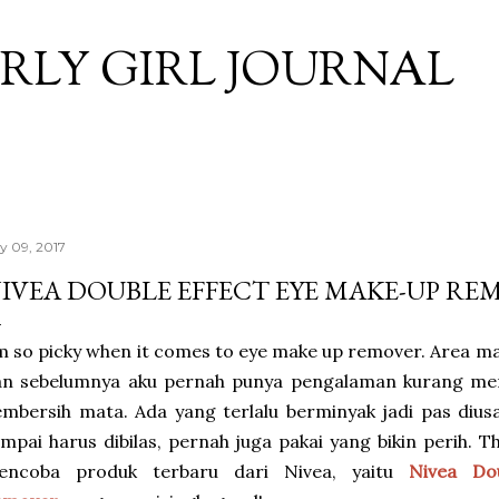
Skip to main content
RLY GIRL JOURNAL
ly 09, 2017
IVEA DOUBLE EFFECT EYE MAKE-UP RE
m so picky when it comes to eye make up remover. Area mat
an sebelumnya aku pernah punya pengalaman kurang m
mbersih mata. Ada yang terlalu berminyak jadi pas diu
mpai harus dibilas, pernah juga pakai yang bikin perih. 
encoba produk terbaru dari Nivea, yaitu
Nivea Do