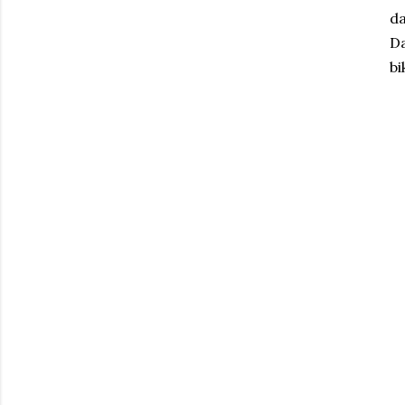
d
Da
bi