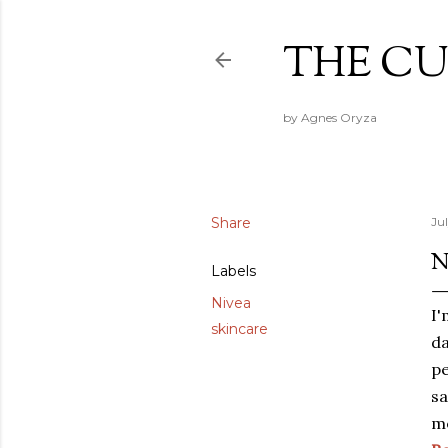
THE CU
by Agnes Oryza
Share
Ju
N
Labels
Nivea
I'
skincare
d
pe
sa
m