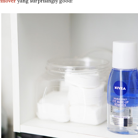
emover
yang surprisingly good!