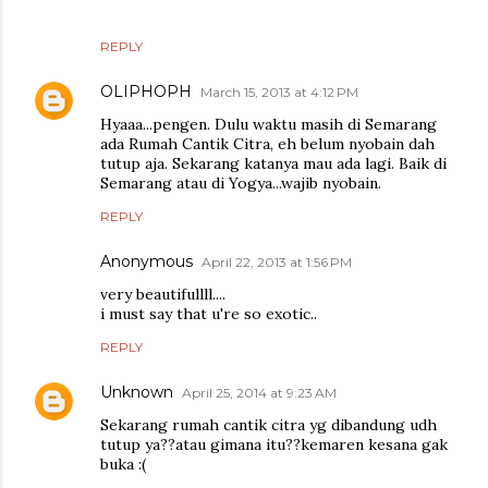
REPLY
OLIPHOPH
March 15, 2013 at 4:12 PM
Hyaaa...pengen. Dulu waktu masih di Semarang
ada Rumah Cantik Citra, eh belum nyobain dah
tutup aja. Sekarang katanya mau ada lagi. Baik di
Semarang atau di Yogya...wajib nyobain.
REPLY
Anonymous
April 22, 2013 at 1:56 PM
very beautifullll....
i must say that u're so exotic..
REPLY
Unknown
April 25, 2014 at 9:23 AM
Sekarang rumah cantik citra yg dibandung udh
tutup ya??atau gimana itu??kemaren kesana gak
buka :(