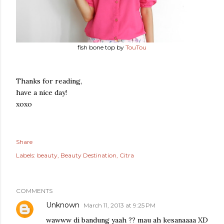
fish bone top by
TouTou
Thanks for reading,
have a nice day!
xoxo
Share
Labels:
beauty
Beauty Destination
Citra
COMMENTS
Unknown
March 11, 2013 at 9:25 PM
wawww di bandung yaah ?? mau ah kesanaaaa XD