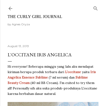
Skip to main content
THE CURLY GIRL JOURNAL
by Agnes Oryza
August 13, 2013
L'OCCITANE IRIS ANGELICA
Hi everyone! Beberapa minggu yang lalu aku mendapat
kiriman berupa produk terbaru dari
L'occitane
yaitu
Iris
Angelica Essence Sublime
(7 ml serum) dan
Sublime
Beauty Cream
(40 ml BB Cream). I'm exited to try them
all! Personally sih aku suka produk-produknya L'occitane
karena berbahan dasar natural.