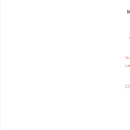
l
Sh
Lab
C