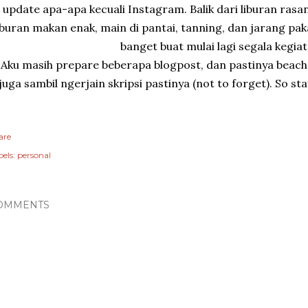
update apa-apa kecuali Instagram. Balik dari liburan ras
iburan makan enak, main di pantai, tanning, dan jarang pa
banget buat mulai lagi segala kegia
Aku masih prepare beberapa blogpost, dan pastinya beach b
juga sambil ngerjain skripsi pastinya (not to forget). So stay
are
els:
personal
OMMENTS