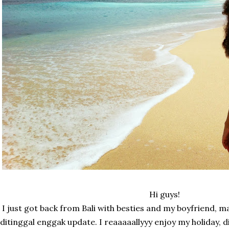
Hi guys!
I just got back from Bali with besties and my boyfriend,
ditinggal enggak update. I reaaaaallyyy enjoy my holiday,