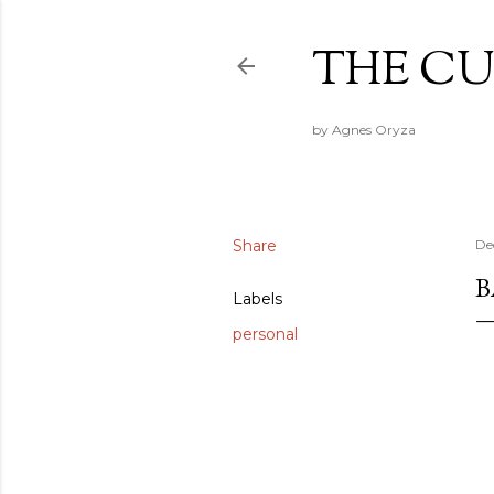
THE CU
by Agnes Oryza
Share
De
B
Labels
personal