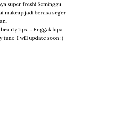
anya super fresh! Seminggu
kai makeup jadi berasa seger
tan.
eauty tips.... Enggak lupa
 tune, I will update soon :)