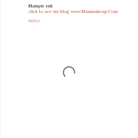
Mampir yuk
click to see my blog www.Mianmakeup.Com
REPLY
P
o