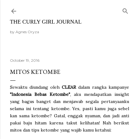
Skip to main content
THE CURLY GIRL JOURNAL
by Agnes Oryza
October 19, 2016
MITOS KETOMBE
Sewaktu diundang oleh
CLEAR
dalam rangka kampanye
"Indonesia Bebas Ketombe"
, aku mendapatkan insight
yang bagus banget dan menjawab segala pertanyaanku
selama ini tentang ketombe. Yes, pasti kamu juga sebel
kan sama ketombe? Gatal, enggak nyaman, dan jadi anti
pakai baju hitam karena takut kelihatan! Nah berikut
mitos dan tips ketombe yang wajib kamu ketahui: