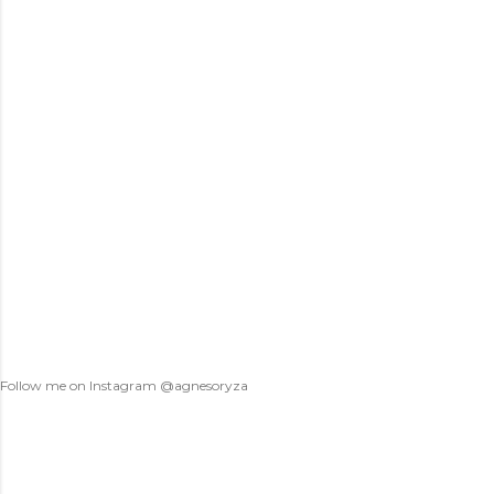
s
t
a
C
o
m
m
e
n
t
Follow me on Instagram @agnesoryza