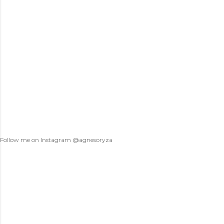
a
C
o
m
m
e
n
t
Follow me on Instagram @agnesoryza