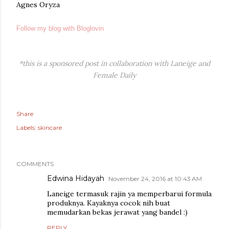
Agnes Oryza
Follow my blog with Bloglovin
*this is a sponsored post in collaboration with Laneige and
Female Daily
Share
Labels:
skincare
COMMENTS
Edwina Hidayah
November 24, 2016 at 10:43 AM
Laneige termasuk rajin ya memperbarui formula
produknya. Kayaknya cocok nih buat
memudarkan bekas jerawat yang bandel :)
REPLY