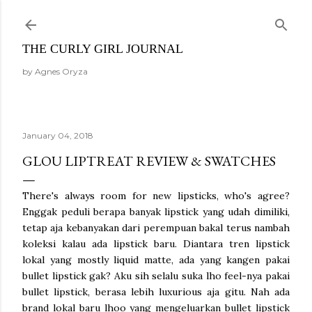
Skip to main content
THE CURLY GIRL JOURNAL
by Agnes Oryza
January 04, 2018
GLOU LIPTREAT REVIEW & SWATCHES
There's always room for new lipsticks, who's agree?
Enggak peduli berapa banyak lipstick yang udah dimiliki,
tetap aja kebanyakan dari perempuan bakal terus nambah
koleksi kalau ada lipstick baru. Diantara tren lipstick
lokal yang mostly liquid matte, ada yang kangen pakai
bullet lipstick gak? Aku sih selalu suka lho feel-nya pakai
bullet lipstick, berasa lebih luxurious aja gitu. Nah ada
brand lokal baru lhoo yang mengeluarkan bullet lipstick